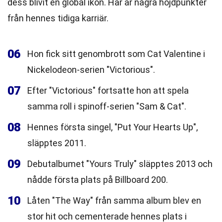
dess blivit en global ikon. Här är några höjdpunkter
från hennes tidiga karriär.
06
Hon fick sitt genombrott som Cat Valentine i
Nickelodeon-serien "Victorious".
07
Efter "Victorious" fortsatte hon att spela
samma roll i spinoff-serien "Sam & Cat".
08
Hennes första singel, "Put Your Hearts Up",
släpptes 2011.
09
Debutalbumet "Yours Truly" släpptes 2013 och
nådde första plats på Billboard 200.
10
Låten "The Way" från samma album blev en
stor hit och cementerade hennes plats i