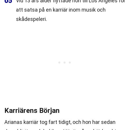
05
Vid 13 års ålder flyttade hon till Los Angeles för
att satsa på en karriär inom musik och
skådespeleri.
Karriärens Början
Arianas karriär tog fart tidigt, och hon har sedan