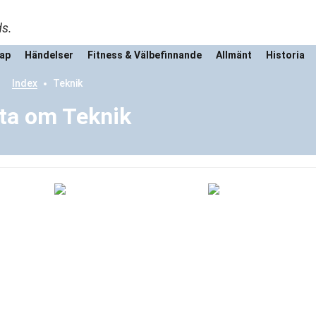
ds.
kap
Händelser
Fitness & Välbefinnande
Allmänt
Historia
Index
Teknik
ta om Teknik