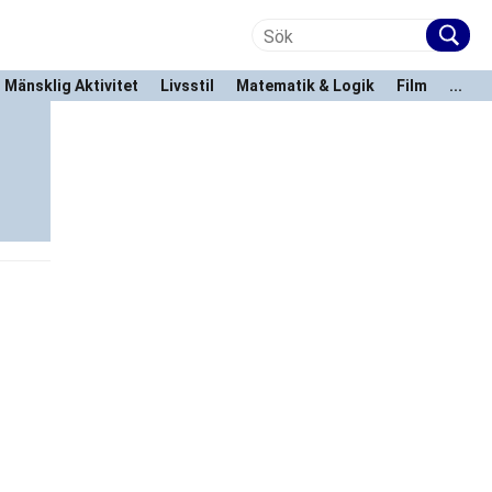
Mänsklig Aktivitet
Livsstil
Matematik & Logik
Film
...