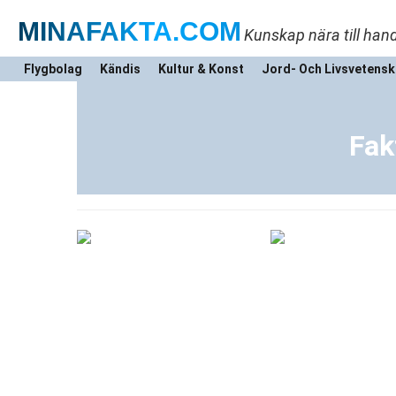
MINAFAKTA
.COM
Kunskap nära till han
Flygbolag
Kändis
Kultur & Konst
Jord- Och Livsvetens
Fak