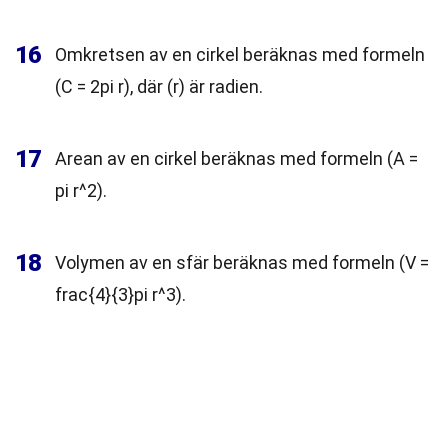
16
Omkretsen av en cirkel beräknas med formeln
(C = 2pi r), där (r) är radien.
17
Arean av en cirkel beräknas med formeln (A =
pi r^2).
18
Volymen av en sfär beräknas med formeln (V =
frac{4}{3}pi r^3).